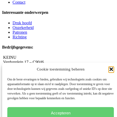
Contact
Interessante onderwerpen
Druk hoofd
Onzekerheid
Patronen
Richting
Bedrijfsgegevens:
KEINU
Verdunplein 17 – C9046
5627 SZ Eindhoven
Cookie toestemming beheren
info@myhappychoices.com
Om de beste ervaringen te bieden, gebruiken wij technologieën zoals cookies om
www.myhappychoices.com
apparaatinformatie op te slaan en/of te raadplegen. Door toestemming te geven voor
deze technologieën kunnen wij gegevens zoals surfgedrag of unieke ID's op deze site
KvK-nummer: 69746087
verwerken. Als u geen toestemming geeft of uw toestemming intrekt, kan dit negatieve
gevolgen hebben voor bepaalde kenmerken en functies.
Algemene voorwaarden
Disclaimer
Privacybeleid
Klachtenregeling
Accepteren