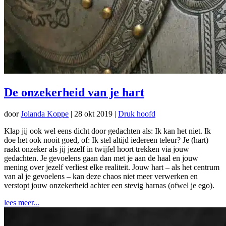
De onzekerheid van je hart
door
Jolanda Koppe
|
28 okt 2019
|
Druk hoofd
Klap jij ook wel eens dicht door gedachten als: Ik kan het niet. Ik
doe het ook nooit goed, of: Ik stel altijd iedereen teleur? Je (hart)
raakt onzeker als jij jezelf in twijfel hoort trekken via jouw
gedachten. Je gevoelens gaan dan met je aan de haal en jouw
mening over jezelf verliest elke realiteit. Jouw hart – als het centrum
van al je gevoelens – kan deze chaos niet meer verwerken en
verstopt jouw onzekerheid achter een stevig harnas (ofwel je ego).
lees meer...