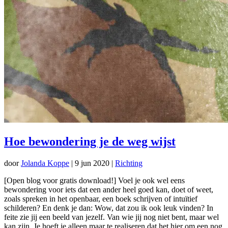
Hoe bewondering je de weg wijst
door
Jolanda Koppe
|
9 jun 2020
|
Richting
[Open blog voor gratis download!] Voel je ook wel eens
bewondering voor iets dat een ander heel goed kan, doet of weet,
zoals spreken in het openbaar, een boek schrijven of intuïtief
schilderen? En denk je dan: Wow, dat zou ik ook leuk vinden? In
feite zie jij een beeld van jezelf. Van wie jij nog niet bent, maar wel
kan zijn. Je hoeft je alleen maar te realiseren dat het hier om een nog